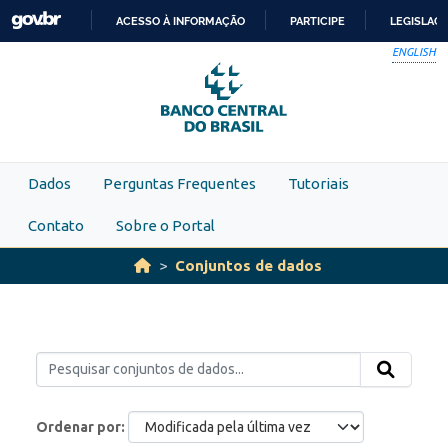
Skip to main content
ACESSO À INFORMAÇÃO
PARTICIPE
LEGISLAÇ
IR
ENGLISH
PARA
O
CONTEÚDO
Dados
Perguntas Frequentes
Tutoriais
Contato
Sobre o Portal
Conjuntos de dados
Ordenar por