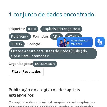
1 conjunto de dados encontrado
Etiquetas:
IED
Capitais Estrangeiros
Portfólio
Formatos:
API
HTML
JSON
Licenças:
Licença Aberta para Bases de Dados (ODbL) do
Open Data Commons
Organizações:
BCB/Dstat
Filtrar Resultados
Publicação dos registros de capitais
estrangeiros
Os registros de capitais estrangeiros contemplam os
seguintes tipos de operações, criadas ou encerradas