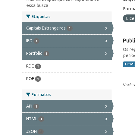
essa busca
Forma
Etiquetas
Lic
Capitais Estrangeiros
x
1
Publ
IED
x
1
Os re
Portfólio
x
1
perío
HTM
RDE
1
ROF
1
Você t
Formatos
API
x
1
HTML
x
1
JSON
x
1