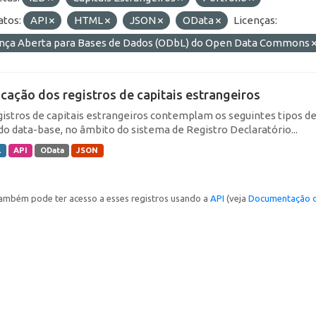
tos:
API
HTML
JSON
OData
Licenças:
ença Aberta para Bases de Dados (ODbL) do Open Data Commons
icação dos registros de capitais estrangeiros
gistros de capitais estrangeiros contemplam os seguintes tipos d
do data-base, no âmbito do sistema de Registro Declaratório...
L
API
OData
JSON
ambém pode ter acesso a esses registros usando a
API
(veja
Documentação d