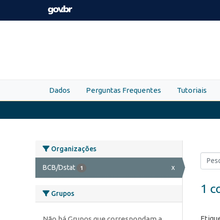
Skip to main content
Dados
Perguntas Frequentes
Tutoriais
Organizações
BCB/Dstat
x
1
1 c
Grupos
Etiqu
Não há Grupos que correspondam a