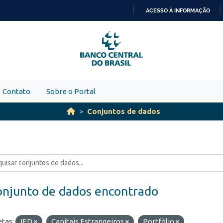
ACESSO À INFORMAÇÃO
IR
PARA
O
CONTEÚDO
Contato
Sobre o Portal
Conjuntos de dados
onjunto de dados encontrado
etas:
IED
Capitais Estrangeiros
Portfólio