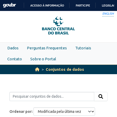
Skip to main content
ACESSO À INFORMAÇÃO
PARTICIPE
LEGISLAÇ
IR
ENGLISH
PARA
O
CONTEÚDO
Dados
Perguntas Frequentes
Tutoriais
Contato
Sobre o Portal
Conjuntos de dados
Ordenar por