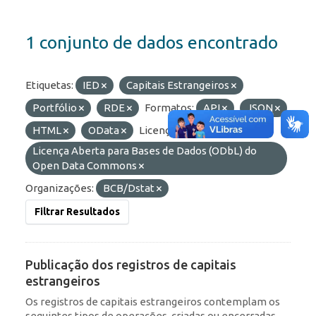
1 conjunto de dados encontrado
Etiquetas:
IED
Capitais Estrangeiros
Portfólio
RDE
Formatos:
API
JSON
HTML
OData
Licenças:
Licença Aberta para Bases de Dados (ODbL) do
Open Data Commons
Organizações:
BCB/Dstat
Filtrar Resultados
Publicação dos registros de capitais
estrangeiros
Os registros de capitais estrangeiros contemplam os
seguintes tipos de operações, criadas ou encerradas