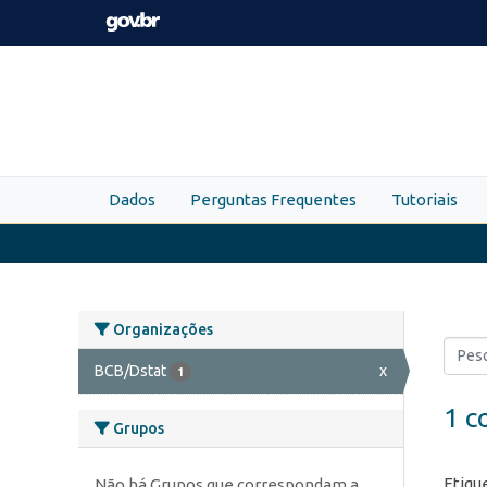
Skip to main content
Dados
Perguntas Frequentes
Tutoriais
Organizações
BCB/Dstat
x
1
1 c
Grupos
Etiqu
Não há Grupos que correspondam a