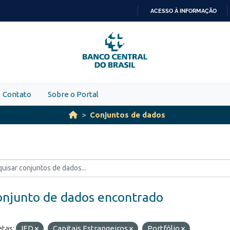
ACESSO À INFORMAÇÃO
IR
PARA
O
CONTEÚDO
Contato
Sobre o Portal
Conjuntos de dados
onjunto de dados encontrado
etas:
IED
Capitais Estrangeiros
Portfólio