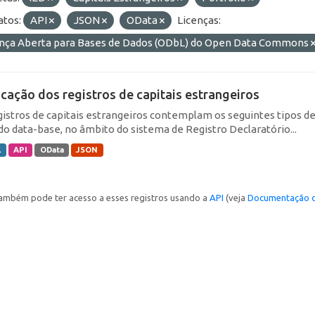
tos:
API
JSON
OData
Licenças:
ença Aberta para Bases de Dados (ODbL) do Open Data Commons
icação dos registros de capitais estrangeiros
gistros de capitais estrangeiros contemplam os seguintes tipos d
do data-base, no âmbito do sistema de Registro Declaratório...
L
API
OData
JSON
ambém pode ter acesso a esses registros usando a
API
(veja
Documentação d