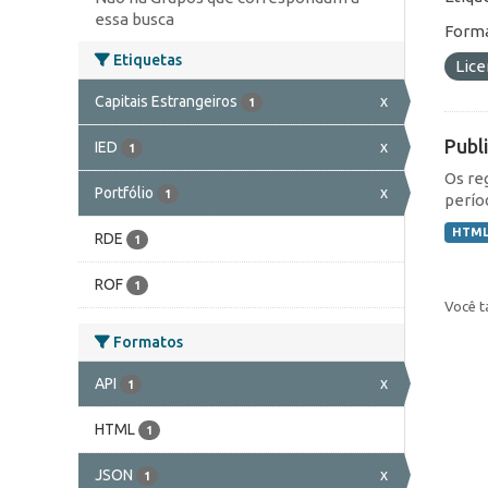
essa busca
Forma
Etiquetas
Lic
Capitais Estrangeiros
x
1
Publ
IED
x
1
Os re
Portfólio
x
1
perío
HTM
RDE
1
ROF
1
Você t
Formatos
API
x
1
HTML
1
JSON
x
1