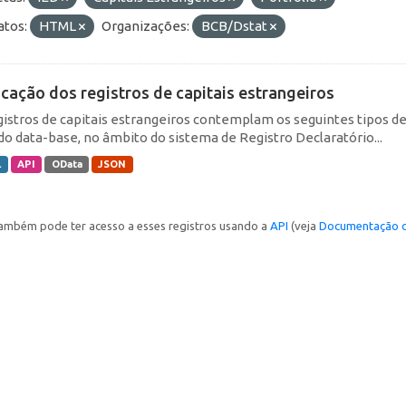
tos:
HTML
Organizações:
BCB/Dstat
icação dos registros de capitais estrangeiros
gistros de capitais estrangeiros contemplam os seguintes tipos d
do data-base, no âmbito do sistema de Registro Declaratório...
L
API
OData
JSON
ambém pode ter acesso a esses registros usando a
API
(veja
Documentação d