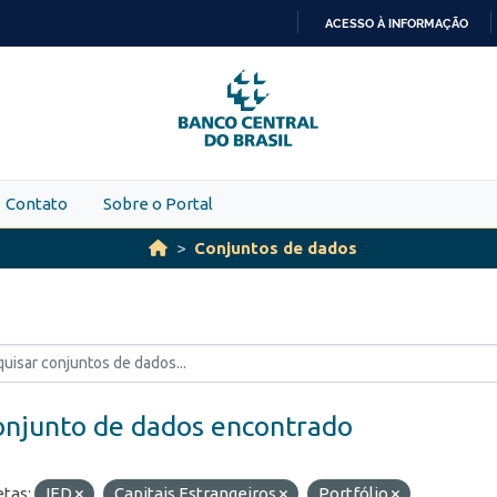
ACESSO À INFORMAÇÃO
IR
PARA
O
CONTEÚDO
Contato
Sobre o Portal
Conjuntos de dados
onjunto de dados encontrado
etas:
IED
Capitais Estrangeiros
Portfólio