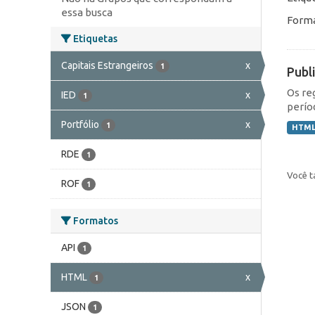
essa busca
Forma
Etiquetas
Capitais Estrangeiros
x
1
Publ
Os re
IED
x
1
perío
Portfólio
x
1
HTM
RDE
1
Você t
ROF
1
Formatos
API
1
HTML
x
1
JSON
1