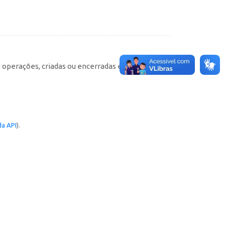
e operações, criadas ou encerradas em cada
a API
).