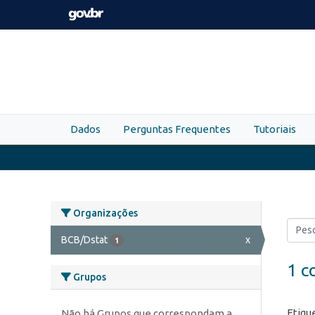
Skip to main content
Dados
Perguntas Frequentes
Tutoriais
Organizações
BCB/Dstat
x
1
1 c
Grupos
Etiqu
Não há Grupos que correspondam a