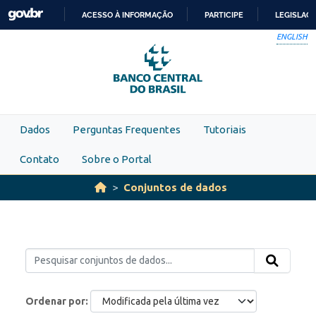
Skip to main content
ACESSO À INFORMAÇÃO
PARTICIPE
LEGISLAÇ
IR
ENGLISH
PARA
O
CONTEÚDO
Dados
Perguntas Frequentes
Tutoriais
Contato
Sobre o Portal
Conjuntos de dados
Ordenar por