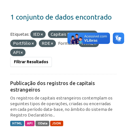
1 conjunto de dados encontrado
Etiquetas:
IED
Capitais Estrangeiros
Portfólio
RDE
Formatos:
HTML
API
Filtrar Resultados
Publicação dos registros de capitais
estrangeiros
Os registros de capitais estrangeiros contemplam os
seguintes tipos de operações, criadas ou encerradas
em cada período data-base, no âmbito do sistema de
Registro Declaratório...
HTML
API
OData
JSON