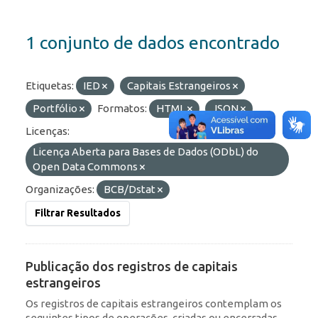
1 conjunto de dados encontrado
Etiquetas:
IED
Capitais Estrangeiros
Portfólio
Formatos:
HTML
JSON
Licenças:
Licença Aberta para Bases de Dados (ODbL) do
Open Data Commons
Organizações:
BCB/Dstat
Filtrar Resultados
Publicação dos registros de capitais
estrangeiros
Os registros de capitais estrangeiros contemplam os
seguintes tipos de operações, criadas ou encerradas