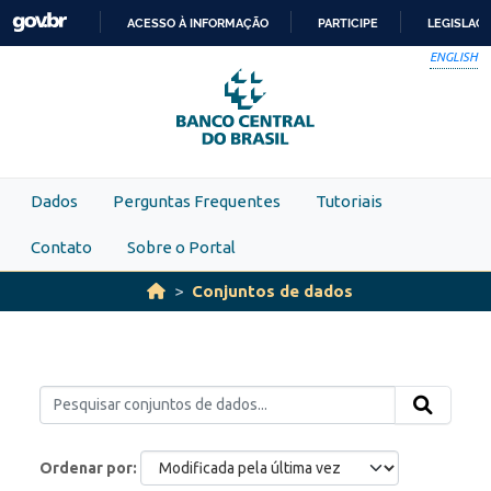
Skip to main content
ACESSO À INFORMAÇÃO
PARTICIPE
LEGISLAÇ
IR
ENGLISH
PARA
O
CONTEÚDO
Dados
Perguntas Frequentes
Tutoriais
Contato
Sobre o Portal
Conjuntos de dados
Ordenar por