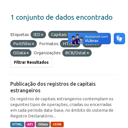
1 conjunto de dados encontrado
Etiquetas:
IED
Capitais Estrangeiros
Portfólio
Formatos:
HTML
JSON
OData
Organizações:
BCB/Dstat
Filtrar Resultados
Publicação dos registros de capitais
estrangeiros
Os registros de capitais estrangeiros contemplam os
seguintes tipos de operações, criadas ou encerradas
em cada período data-base, no âmbito do sistema de
Registro Declaratório...
HTML
API
OData
JSON