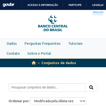
Skip to main content
ACESSO À INFORMAÇÃO
PARTICIPE
LEGISLAÇ
IR
ENGLISH
PARA
O
CONTEÚDO
Dados
Perguntas Frequentes
Tutoriais
Contato
Sobre o Portal
Conjuntos de dados
Ordenar por