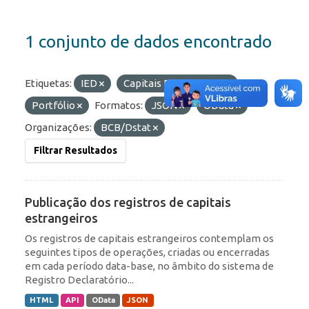
1 conjunto de dados encontrado
Etiquetas:
IED
Capitais Estrangeiros
Portfólio
Formatos:
JSON
OData
Organizações:
BCB/Dstat
Filtrar Resultados
Publicação dos registros de capitais
estrangeiros
Os registros de capitais estrangeiros contemplam os
seguintes tipos de operações, criadas ou encerradas
em cada período data-base, no âmbito do sistema de
Registro Declaratório...
HTML
API
OData
JSON