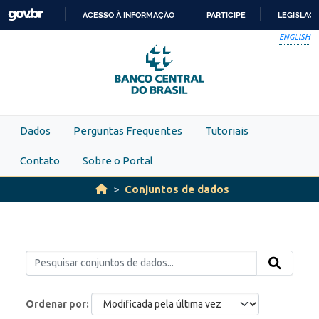
Skip to main content
ACESSO À INFORMAÇÃO
PARTICIPE
LEGISLAÇ
IR
ENGLISH
PARA
O
CONTEÚDO
Dados
Perguntas Frequentes
Tutoriais
Contato
Sobre o Portal
Conjuntos de dados
Ordenar por