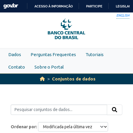
Skip to main content
ACESSO À INFORMAÇÃO
PARTICIPE
LEGISLAÇ
IR
ENGLISH
PARA
O
CONTEÚDO
Dados
Perguntas Frequentes
Tutoriais
Contato
Sobre o Portal
Conjuntos de dados
Ordenar por