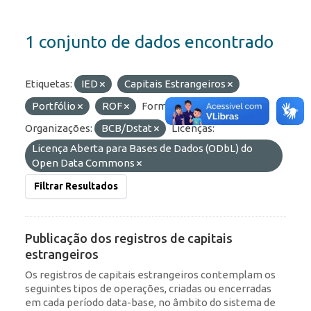
1 conjunto de dados encontrado
Etiquetas:
IED
Capitais Estrangeiros
Portfólio
ROF
Formatos:
OData
Organizações:
BCB/Dstat
Licenças:
Licença Aberta para Bases de Dados (ODbL) do
Open Data Commons
Filtrar Resultados
Publicação dos registros de capitais
estrangeiros
Os registros de capitais estrangeiros contemplam os
seguintes tipos de operações, criadas ou encerradas
em cada período data-base, no âmbito do sistema de