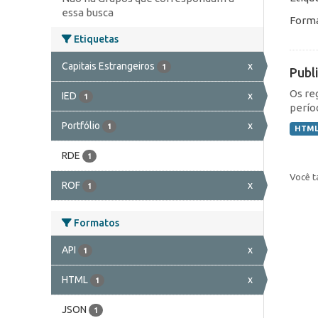
essa busca
Forma
Etiquetas
Capitais Estrangeiros
x
1
Publ
Os re
IED
x
1
perío
Portfólio
x
1
HTM
RDE
1
Você t
ROF
x
1
Formatos
API
x
1
HTML
x
1
JSON
1