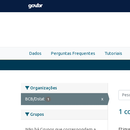
Skip to main content
Dados
Perguntas Frequentes
Tutoriais
Organizações
BCB/Dstat
x
1
1 c
Grupos
Etiqu
Não há Grupos que correspondam a