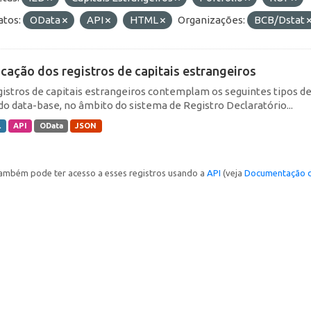
tos:
OData
API
HTML
Organizações:
BCB/Dstat
icação dos registros de capitais estrangeiros
gistros de capitais estrangeiros contemplam os seguintes tipos d
do data-base, no âmbito do sistema de Registro Declaratório...
L
API
OData
JSON
ambém pode ter acesso a esses registros usando a
API
(veja
Documentação d