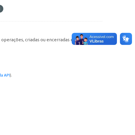
e operações, criadas ou encerradas em cada
a API
).