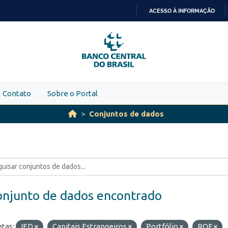
ACESSO À INFORMAÇÃO
IR
PARA
O
CONTEÚDO
Contato
Sobre o Portal
Conjuntos de dados
onjunto de dados encontrado
etas:
IED
Capitais Estrangeiros
Portfólio
ROF