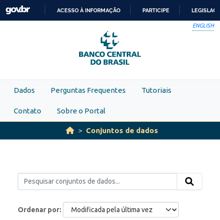
Skip to main content
ACESSO À INFORMAÇÃO
PARTICIPE
LEGISLAÇ
IR
ENGLISH
PARA
O
CONTEÚDO
Dados
Perguntas Frequentes
Tutoriais
Contato
Sobre o Portal
Conjuntos de dados
Ordenar por