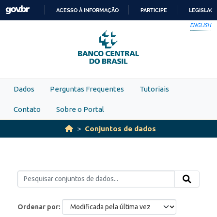
Skip to main content
ACESSO À INFORMAÇÃO
PARTICIPE
LEGISLAÇ
IR
ENGLISH
PARA
O
CONTEÚDO
Dados
Perguntas Frequentes
Tutoriais
Contato
Sobre o Portal
Conjuntos de dados
Ordenar por