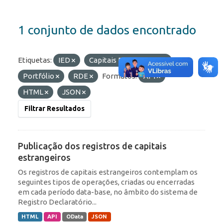
1 conjunto de dados encontrado
Etiquetas:
IED
Capitais Estrangeiros
Portfólio
RDE
Formatos:
API
HTML
JSON
Filtrar Resultados
Publicação dos registros de capitais
estrangeiros
Os registros de capitais estrangeiros contemplam os
seguintes tipos de operações, criadas ou encerradas
em cada período data-base, no âmbito do sistema de
Registro Declaratório...
HTML
API
OData
JSON