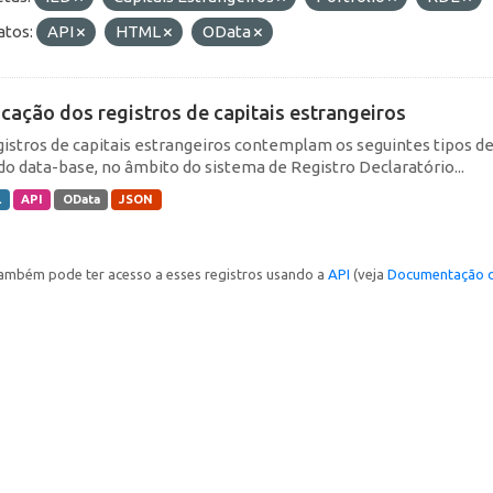
tos:
API
HTML
OData
icação dos registros de capitais estrangeiros
gistros de capitais estrangeiros contemplam os seguintes tipos d
do data-base, no âmbito do sistema de Registro Declaratório...
L
API
OData
JSON
ambém pode ter acesso a esses registros usando a
API
(veja
Documentação d