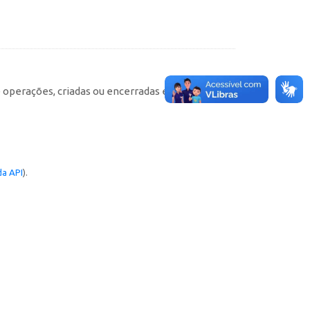
e operações, criadas ou encerradas em cada
a API
).