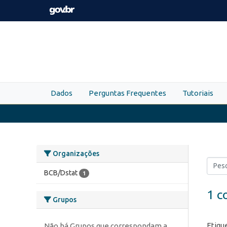
Skip to main content
Dados
Perguntas Frequentes
Tutoriais
Organizações
BCB/Dstat
1
1 c
Grupos
Etiqu
Não há Grupos que correspondam a