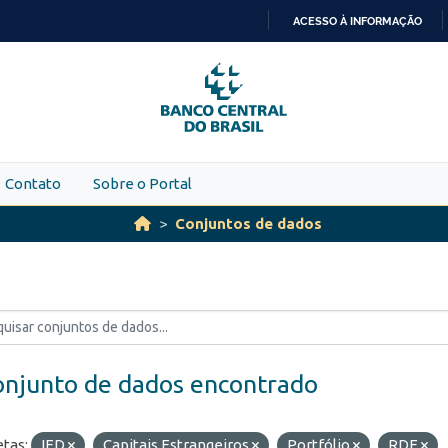
ACESSO À INFORMAÇÃO
IR
PARA
O
CONTEÚDO
Contato
Sobre o Portal
Conjuntos de dados
onjunto de dados encontrado
etas:
IED
Capitais Estrangeiros
Portfólio
RDE