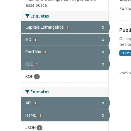
essa busca
Forma
Etiquetas
Capitais Estrangeiros
x
1
Publ
Os re
IED
x
1
perío
Portfólio
x
1
HTM
RDE
x
1
Você t
ROF
1
Formatos
API
x
1
HTML
x
1
JSON
1