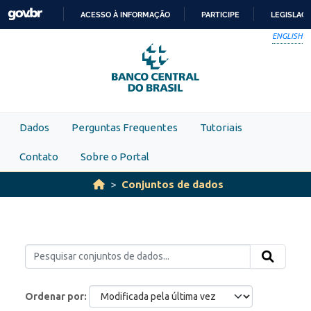
Skip to main content
ACESSO À INFORMAÇÃO
PARTICIPE
LEGISLAÇ
IR
ENGLISH
PARA
O
CONTEÚDO
Dados
Perguntas Frequentes
Tutoriais
Contato
Sobre o Portal
Conjuntos de dados
Ordenar por