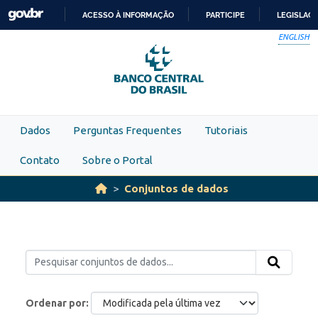
Skip to main content
ACESSO À INFORMAÇÃO
PARTICIPE
LEGISLAÇ
IR
ENGLISH
PARA
O
CONTEÚDO
Dados
Perguntas Frequentes
Tutoriais
Contato
Sobre o Portal
Conjuntos de dados
Ordenar por