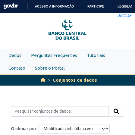
Skip to main content
ACESSO À INFORMAÇÃO
PARTICIPE
LEGISLAÇ
IR
ENGLISH
PARA
O
CONTEÚDO
Dados
Perguntas Frequentes
Tutoriais
Contato
Sobre o Portal
Conjuntos de dados
Ordenar por