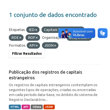
1 conjunto de dados encontrado
Etiquetas:
IED
Capitais Estrangeiros
RDE
ROF
Organizações:
BCB/Dstat
Formatos:
API
JSON
Filtrar Resultados
Publicação dos registros de capitais
estrangeiros
Os registros de capitais estrangeiros contemplam os
seguintes tipos de operações, criadas ou encerradas
em cada período data-base, no âmbito do sistema de
Registro Declaratório...
HTML
API
OData
JSON