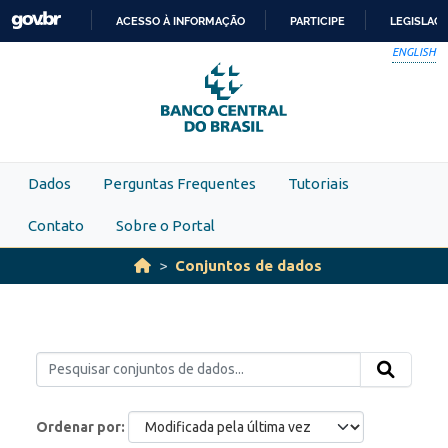
Skip to main content
ACESSO À INFORMAÇÃO
PARTICIPE
LEGISLAÇ
IR
ENGLISH
PARA
O
CONTEÚDO
Dados
Perguntas Frequentes
Tutoriais
Contato
Sobre o Portal
Conjuntos de dados
Ordenar por