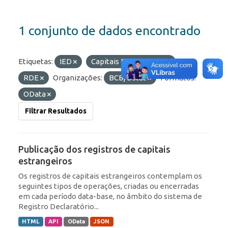
1 conjunto de dados encontrado
Etiquetas:
IED
Capitais Estrangeiros
RDE
Organizações:
BCB/Dstat
Formatos:
OData
Filtrar Resultados
Publicação dos registros de capitais
estrangeiros
Os registros de capitais estrangeiros contemplam os
seguintes tipos de operações, criadas ou encerradas
em cada período data-base, no âmbito do sistema de
Registro Declaratório...
HTML
API
OData
JSON