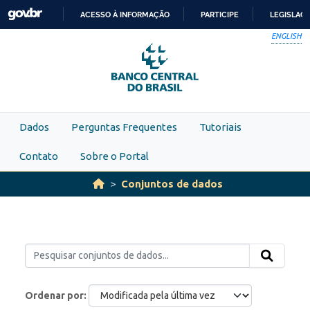
Skip to main content
ACESSO À INFORMAÇÃO
PARTICIPE
LEGISLAÇ
IR
ENGLISH
PARA
O
CONTEÚDO
Dados
Perguntas Frequentes
Tutoriais
Contato
Sobre o Portal
Conjuntos de dados
Ordenar por