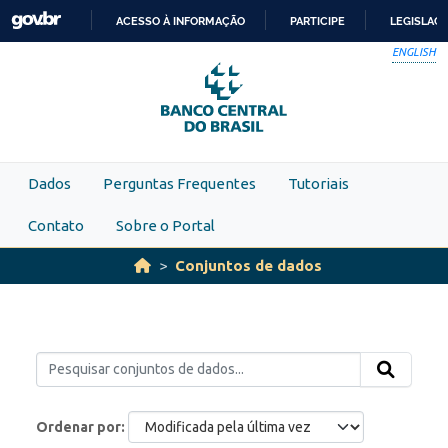
Skip to main content
ACESSO À INFORMAÇÃO
PARTICIPE
LEGISLAÇ
IR
ENGLISH
PARA
O
CONTEÚDO
Dados
Perguntas Frequentes
Tutoriais
Contato
Sobre o Portal
Conjuntos de dados
Ordenar por