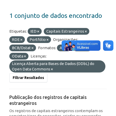
1 conjunto de dados encontrado
Etiquetas:
IED
Capitais Estrangeiros
RDE
Portfólio
Organizações:
BCB/Dstat
Formatos:
API
HTML
OData
Licenças:
Licença Aberta para Bases de Dados (ODbL) do
Open Data Commons
Filtrar Resultados
Publicação dos registros de capitais
estrangeiros
Os registros de capitais estrangeiros contemplam os
seguintes tipos de operações, criadas ou encerradas