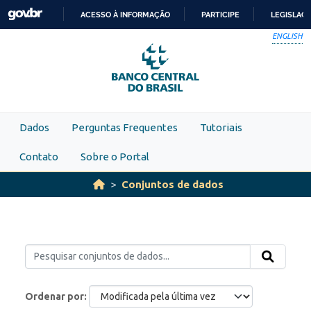
Skip to main content
ACESSO À INFORMAÇÃO
PARTICIPE
LEGISLAÇ
IR
ENGLISH
PARA
O
CONTEÚDO
Dados
Perguntas Frequentes
Tutoriais
Contato
Sobre o Portal
Conjuntos de dados
Ordenar por