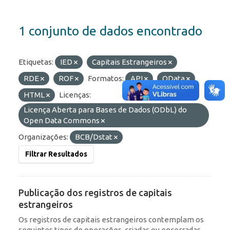
1 conjunto de dados encontrado
Etiquetas:
IED
Capitais Estrangeiros
RDE
ROF
Formatos:
API
OData
HTML
Licenças:
Licença Aberta para Bases de Dados (ODbL) do
Open Data Commons
Organizações:
BCB/Dstat
Filtrar Resultados
Publicação dos registros de capitais
estrangeiros
Os registros de capitais estrangeiros contemplam os
seguintes tipos de operações, criadas ou encerradas