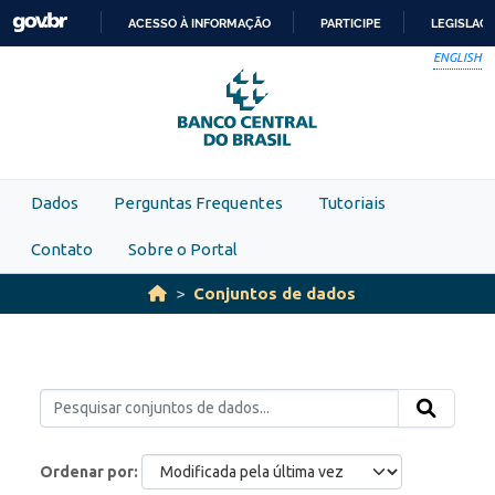
Skip to main content
ACESSO À INFORMAÇÃO
PARTICIPE
LEGISLAÇ
IR
ENGLISH
PARA
O
CONTEÚDO
Dados
Perguntas Frequentes
Tutoriais
Contato
Sobre o Portal
Conjuntos de dados
Ordenar por