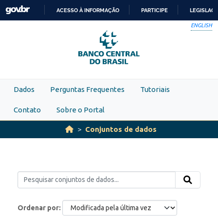
Skip to main content
ACESSO À INFORMAÇÃO
PARTICIPE
LEGISLAÇ
IR
ENGLISH
PARA
O
CONTEÚDO
Dados
Perguntas Frequentes
Tutoriais
Contato
Sobre o Portal
Conjuntos de dados
Ordenar por