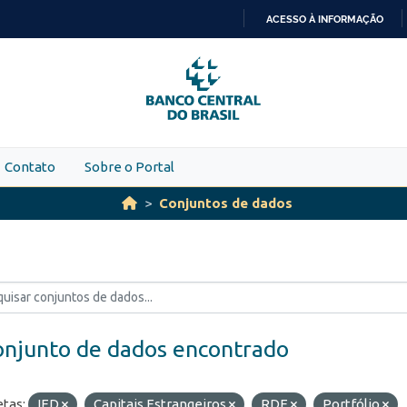
ACESSO À INFORMAÇÃO
IR
PARA
O
CONTEÚDO
Contato
Sobre o Portal
Conjuntos de dados
onjunto de dados encontrado
etas:
IED
Capitais Estrangeiros
RDE
Portfólio