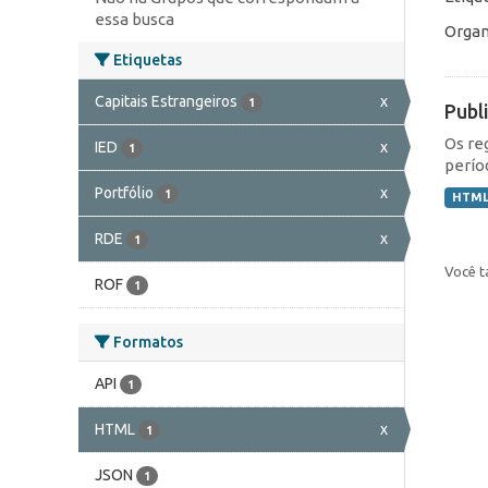
essa busca
Organ
Etiquetas
Capitais Estrangeiros
x
1
Publ
Os re
IED
x
1
perío
Portfólio
x
1
HTM
RDE
x
1
Você t
ROF
1
Formatos
API
1
HTML
x
1
JSON
1