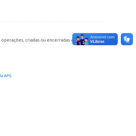
e operações, criadas ou encerradas em cada
a API
).