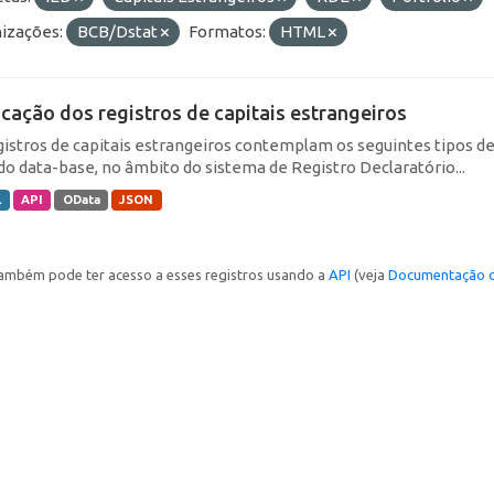
izações:
BCB/Dstat
Formatos:
HTML
icação dos registros de capitais estrangeiros
gistros de capitais estrangeiros contemplam os seguintes tipos d
do data-base, no âmbito do sistema de Registro Declaratório...
L
API
OData
JSON
ambém pode ter acesso a esses registros usando a
API
(veja
Documentação d