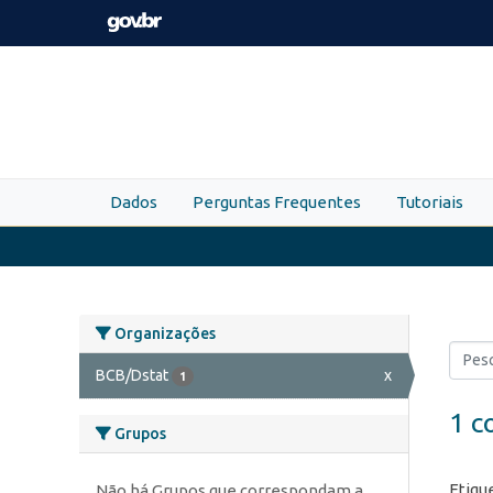
Skip to main content
Dados
Perguntas Frequentes
Tutoriais
Organizações
BCB/Dstat
x
1
1 c
Grupos
Etiqu
Não há Grupos que correspondam a