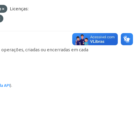
a
Licenças:
e operações, criadas ou encerradas em cada
a API
).