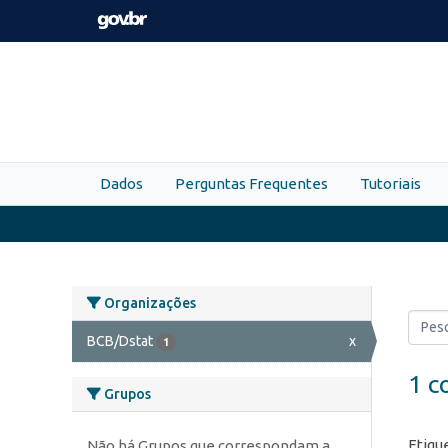
Skip to main content
Dados
Perguntas Frequentes
Tutoriais
Organizações
BCB/Dstat
x
1
1 c
Grupos
Etiqu
Não há Grupos que correspondam a