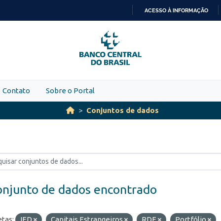
ACESSO À INFORMAÇÃO
IR
PARA
O
CONTEÚDO
Contato
Sobre o Portal
Conjuntos de dados
onjunto de dados encontrado
etas:
IED
Capitais Estrangeiros
RDE
Portfólio