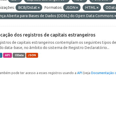
izações:
BCB/Dstat
Formatos:
JSON
HTML
ODat
ença Aberta para Bases de Dados (ODbL) do Open Data Commons
icação dos registros de capitais estrangeiros
gistros de capitais estrangeiros contemplam os seguintes tipos d
do data-base, no âmbito do sistema de Registro Declaratório...
L
API
OData
JSON
ambém pode ter acesso a esses registros usando a
API
(veja
Documentação d