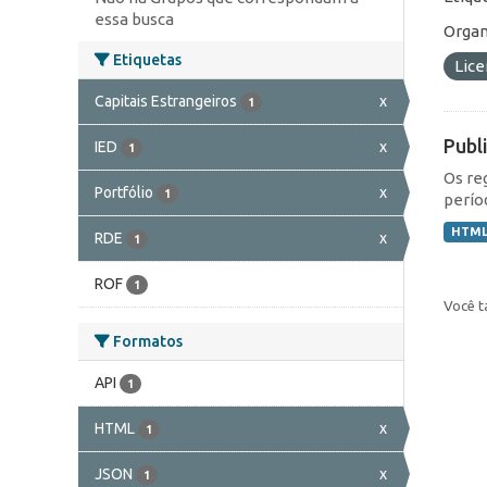
essa busca
Organ
Etiquetas
Lic
Capitais Estrangeiros
x
1
Publ
IED
x
1
Os re
Portfólio
x
1
perío
HTM
RDE
x
1
ROF
1
Você t
Formatos
API
1
HTML
x
1
JSON
x
1