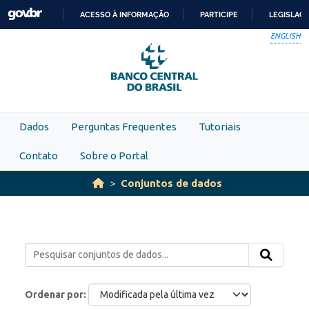
Skip to main content
ACESSO À INFORMAÇÃO
PARTICIPE
LEGISLAÇ
IR
ENGLISH
PARA
O
CONTEÚDO
Dados
Perguntas Frequentes
Tutoriais
Contato
Sobre o Portal
Conjuntos de dados
Ordenar por