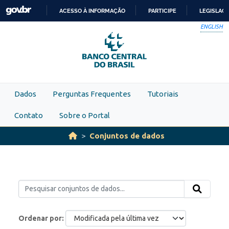
Skip to main content
ACESSO À INFORMAÇÃO
PARTICIPE
LEGISLAÇ
IR
ENGLISH
PARA
O
CONTEÚDO
Dados
Perguntas Frequentes
Tutoriais
Contato
Sobre o Portal
Conjuntos de dados
Ordenar por