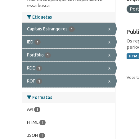
essa busca
Port
Etiquetas
Capitais Estrangeiros
x
1
Publ
Os re
IED
x
1
perío
Portfólio
x
1
HTM
RDE
x
1
Você t
ROF
x
1
Formatos
API
1
HTML
1
JSON
1