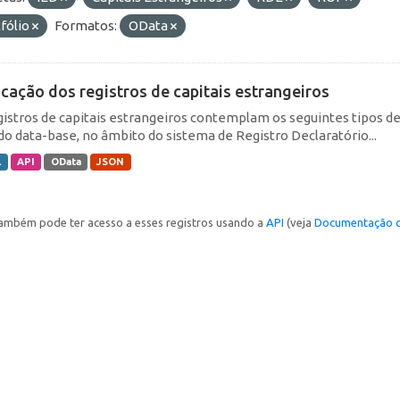
fólio
Formatos:
OData
icação dos registros de capitais estrangeiros
gistros de capitais estrangeiros contemplam os seguintes tipos d
do data-base, no âmbito do sistema de Registro Declaratório...
L
API
OData
JSON
ambém pode ter acesso a esses registros usando a
API
(veja
Documentação d