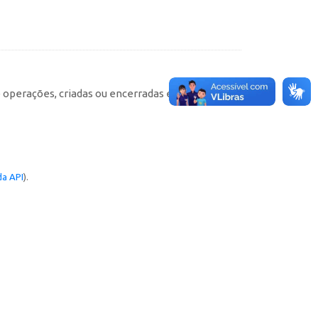
e operações, criadas ou encerradas em cada
a API
).