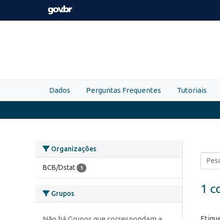
Skip to main content
Dados
Perguntas Frequentes
Tutoriais
Organizações
BCB/Dstat
1
1 c
Grupos
Etiqu
Não há Grupos que correspondam a