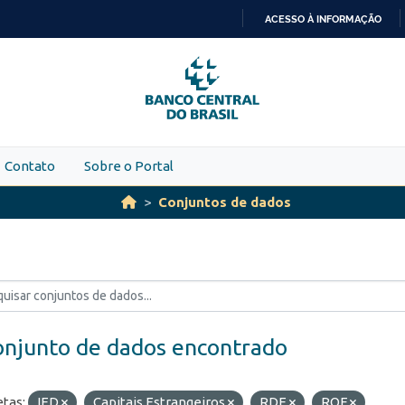
ACESSO À INFORMAÇÃO
IR
PARA
O
CONTEÚDO
Contato
Sobre o Portal
Conjuntos de dados
onjunto de dados encontrado
etas:
IED
Capitais Estrangeiros
RDE
ROF