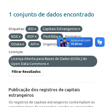
1 conjunto de dados encontrado
Etiquetas:
IED
Capitais Estrangeiros
RDE
ROF
Portfólio
Formatos:
OData
API
Organizações:
BCB/Dstat
Licenças:
Licença Aberta para Bases de Dados (ODbL) do
Open Data Commons
Filtrar Resultados
Publicação dos registros de capitais
estrangeiros
Os registros de capitais estrangeiros contemplam os
seguintes tipos de operações, criadas ou encerradas