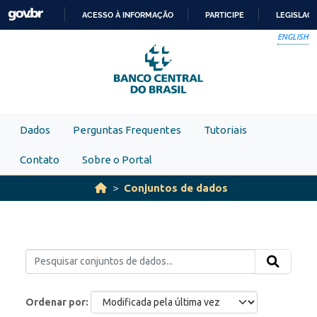
Skip to main content
ACESSO À INFORMAÇÃO
PARTICIPE
LEGISLAÇ
IR
ENGLISH
PARA
O
CONTEÚDO
Dados
Perguntas Frequentes
Tutoriais
Contato
Sobre o Portal
Conjuntos de dados
Ordenar por