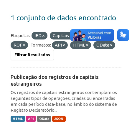
1 conjunto de dados encontrado
Etiquetas:
IED
Capitais Estrangeiros
ROF
Formatos:
API
HTML
OData
Filtrar Resultados
Publicação dos registros de capitais
estrangeiros
Os registros de capitais estrangeiros contemplam os
seguintes tipos de operações, criadas ou encerradas
em cada período data-base, no âmbito do sistema de
Registro Declaratório...
HTML
API
OData
JSON