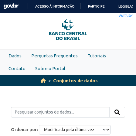
Skip to main content
ACESSO À INFORMAÇÃO
PARTICIPE
LEGISLAÇ
IR
ENGLISH
PARA
O
CONTEÚDO
Dados
Perguntas Frequentes
Tutoriais
Contato
Sobre o Portal
Conjuntos de dados
Ordenar por