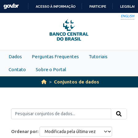
Skip to main content
ACESSO À INFORMAÇÃO
PARTICIPE
LEGISLAÇ
IR
ENGLISH
PARA
O
CONTEÚDO
Dados
Perguntas Frequentes
Tutoriais
Contato
Sobre o Portal
Conjuntos de dados
Ordenar por