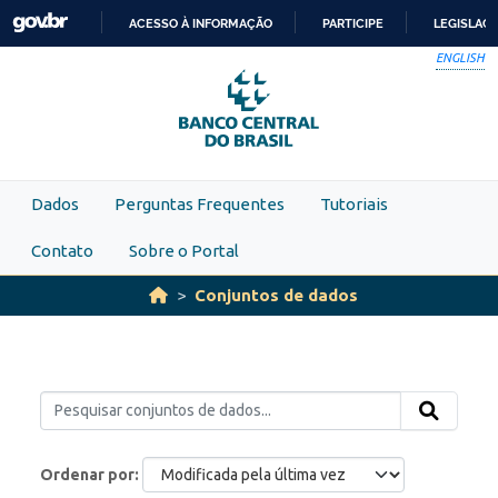
Skip to main content
ACESSO À INFORMAÇÃO
PARTICIPE
LEGISLAÇ
IR
ENGLISH
PARA
O
CONTEÚDO
Dados
Perguntas Frequentes
Tutoriais
Contato
Sobre o Portal
Conjuntos de dados
Ordenar por