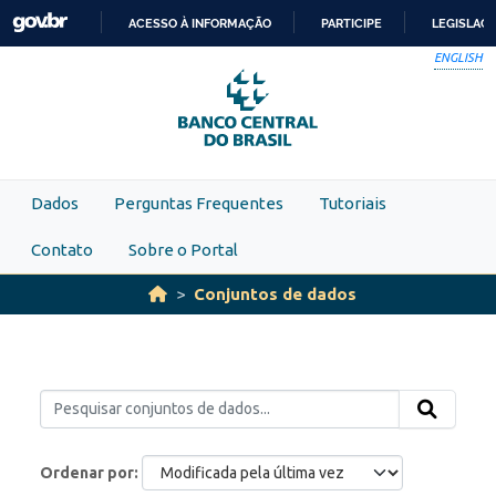
Skip to main content
ACESSO À INFORMAÇÃO
PARTICIPE
LEGISLAÇ
IR
ENGLISH
PARA
O
CONTEÚDO
Dados
Perguntas Frequentes
Tutoriais
Contato
Sobre o Portal
Conjuntos de dados
Ordenar por