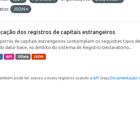
tos:
JSON
icação dos registros de capitais estrangeiros
gistros de capitais estrangeiros contemplam os seguintes tipos d
do data-base, no âmbito do sistema de Registro Declaratório...
L
API
OData
JSON
ambém pode ter acesso a esses registros usando a
API
(veja
Documentação d