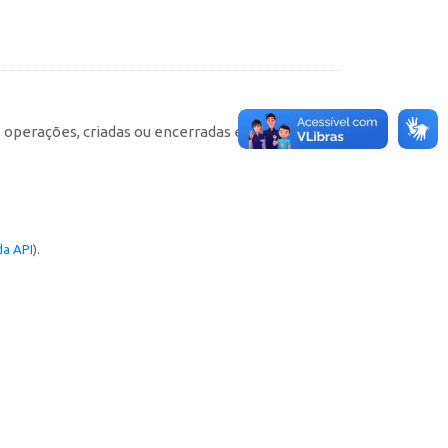
e operações, criadas ou encerradas em cada
a API
).