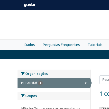
Skip to main content
Dados
Perguntas Frequentes
Tutoriais
Organizações
BCB/Dstat
x
1
1 c
Grupos
Etiqu
Não há Grupos que correspondam a