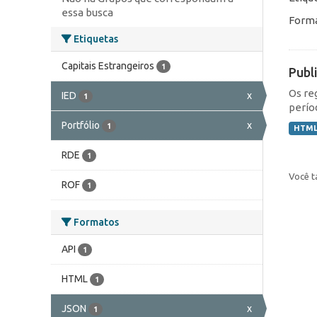
essa busca
Forma
Etiquetas
Capitais Estrangeiros
1
Publ
Os re
IED
x
1
perío
Portfólio
x
1
HTM
RDE
1
Você t
ROF
1
Formatos
API
1
HTML
1
JSON
x
1