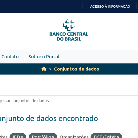
ACESSO À INFORMAÇÃO
IR
PARA
O
CONTEÚDO
Contato
Sobre o Portal
Conjuntos de dados
onjunto de dados encontrado
etas:
IED
Portfólio
Organizações:
BCB/Dstat