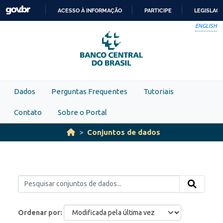
Skip to main content
ACESSO À INFORMAÇÃO
PARTICIPE
LEGISLAÇ
IR
ENGLISH
PARA
O
CONTEÚDO
Dados
Perguntas Frequentes
Tutoriais
Contato
Sobre o Portal
Conjuntos de dados
Ordenar por