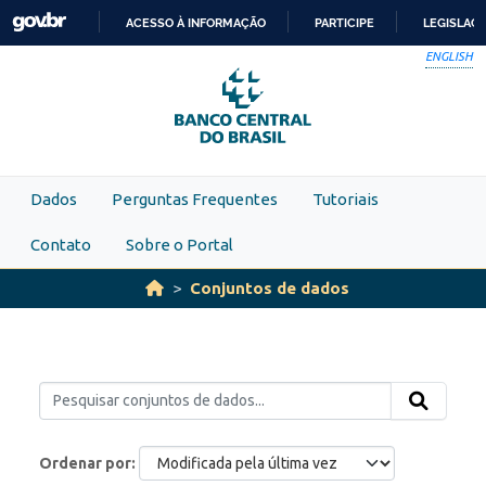
Skip to main content
ACESSO À INFORMAÇÃO
PARTICIPE
LEGISLAÇ
IR
ENGLISH
PARA
O
CONTEÚDO
Dados
Perguntas Frequentes
Tutoriais
Contato
Sobre o Portal
Conjuntos de dados
Ordenar por