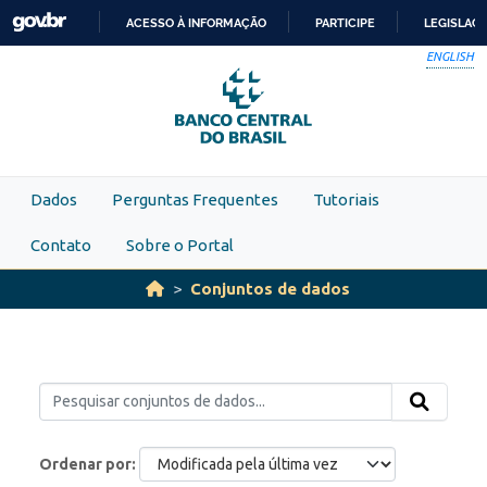
Skip to main content
ACESSO À INFORMAÇÃO
PARTICIPE
LEGISLAÇ
IR
ENGLISH
PARA
O
CONTEÚDO
Dados
Perguntas Frequentes
Tutoriais
Contato
Sobre o Portal
Conjuntos de dados
Ordenar por