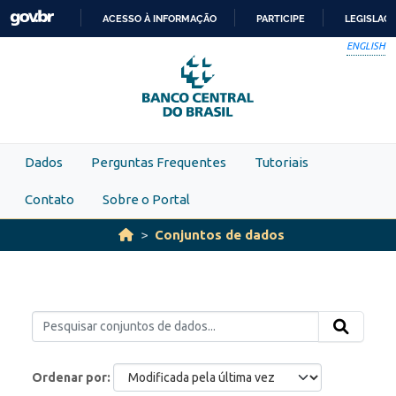
Skip to main content
ACESSO À INFORMAÇÃO
PARTICIPE
LEGISLAÇ
IR
ENGLISH
PARA
O
CONTEÚDO
Dados
Perguntas Frequentes
Tutoriais
Contato
Sobre o Portal
Conjuntos de dados
Ordenar por