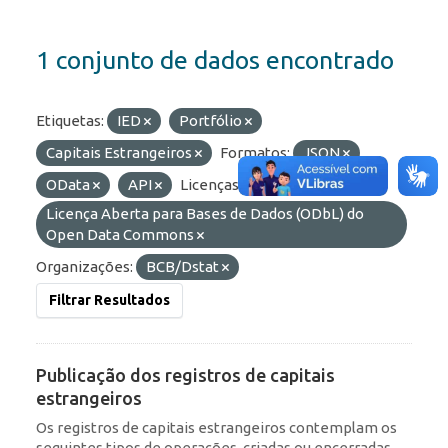
1 conjunto de dados encontrado
Etiquetas:
IED
Portfólio
Capitais Estrangeiros
Formatos:
JSON
OData
API
Licenças:
Licença Aberta para Bases de Dados (ODbL) do
Open Data Commons
Organizações:
BCB/Dstat
Filtrar Resultados
Publicação dos registros de capitais
estrangeiros
Os registros de capitais estrangeiros contemplam os
seguintes tipos de operações, criadas ou encerradas