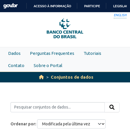
Skip to main content
ACESSO À INFORMAÇÃO
PARTICIPE
LEGISLAÇ
IR
ENGLISH
PARA
O
CONTEÚDO
Dados
Perguntas Frequentes
Tutoriais
Contato
Sobre o Portal
Conjuntos de dados
Ordenar por