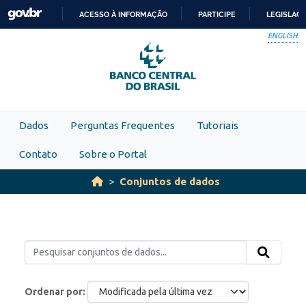
Skip to main content
ACESSO À INFORMAÇÃO
PARTICIPE
LEGISLAÇ
IR
ENGLISH
PARA
O
CONTEÚDO
Dados
Perguntas Frequentes
Tutoriais
Contato
Sobre o Portal
Conjuntos de dados
Ordenar por