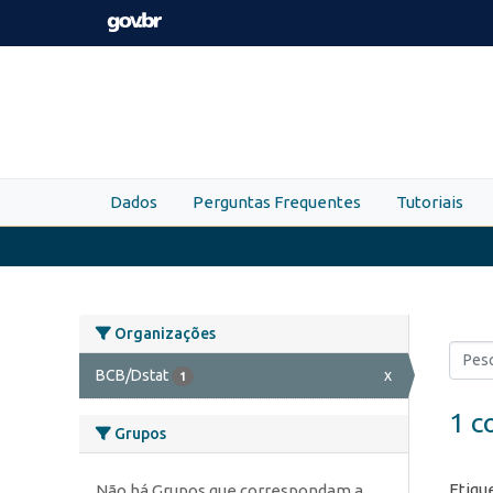
Skip to main content
Dados
Perguntas Frequentes
Tutoriais
Organizações
BCB/Dstat
x
1
1 c
Grupos
Etiqu
Não há Grupos que correspondam a