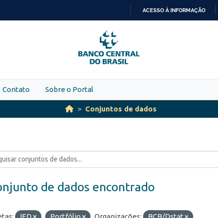
ACESSO À INFORMAÇÃO
IR
PARA
O
CONTEÚDO
Contato
Sobre o Portal
Conjuntos de dados
onjunto de dados encontrado
etas:
IED
Portfólio
Organizações:
BCB/Dstat