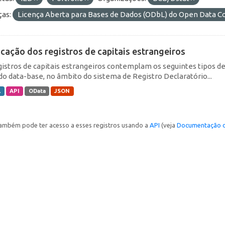
ças:
Licença Aberta para Bases de Dados (ODbL) do Open Data
icação dos registros de capitais estrangeiros
gistros de capitais estrangeiros contemplam os seguintes tipos d
do data-base, no âmbito do sistema de Registro Declaratório...
L
API
OData
JSON
ambém pode ter acesso a esses registros usando a
API
(veja
Documentação d