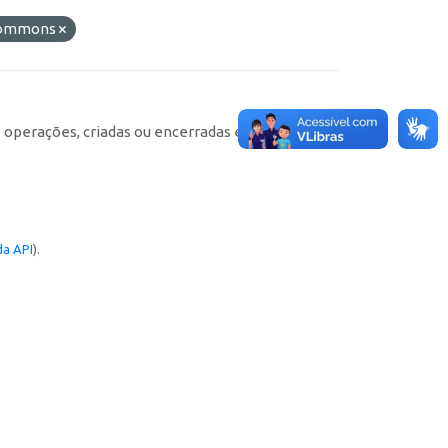
 Commons
e operações, criadas ou encerradas em cada
a API
).