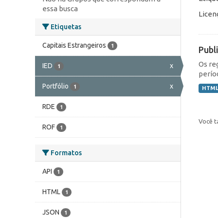
essa busca
Licen
Etiquetas
Capitais Estrangeiros
1
Publ
Os re
IED
x
1
perío
Portfólio
x
1
HTM
RDE
1
Você t
ROF
1
Formatos
API
1
HTML
1
JSON
1