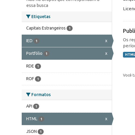
essa busca
Licen
Etiquetas
Capitais Estrangeiros
1
Publ
Os re
IED
x
1
perío
Portfólio
x
1
HTM
RDE
1
Você t
ROF
1
Formatos
API
1
HTML
x
1
JSON
1