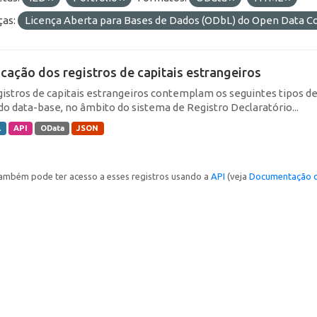
ças:
Licença Aberta para Bases de Dados (ODbL) do Open Data
icação dos registros de capitais estrangeiros
gistros de capitais estrangeiros contemplam os seguintes tipos d
do data-base, no âmbito do sistema de Registro Declaratório...
L
API
OData
JSON
ambém pode ter acesso a esses registros usando a
API
(veja
Documentação d