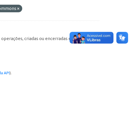
 Commons
e operações, criadas ou encerradas em cada
a API
).