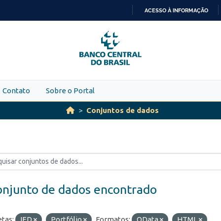
ACESSO À INFORMAÇÃO
IR
PARA
O
CONTEÚDO
Contato
Sobre o Portal
Conjuntos de dados
onjunto de dados encontrado
etas:
IED
Portfólio
Formatos:
OData
HTML