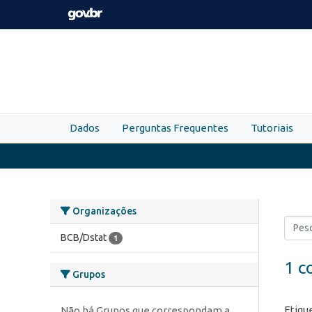
Skip to main content
Dados
Perguntas Frequentes
Tutoriais
Organizações
BCB/Dstat
1
1 c
Grupos
Etiqu
Não há Grupos que correspondam a