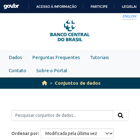
Skip to main content
ACESSO À INFORMAÇÃO
PARTICIPE
LEGISLAÇ
IR
ENGLISH
PARA
O
CONTEÚDO
Dados
Perguntas Frequentes
Tutoriais
Contato
Sobre o Portal
Conjuntos de dados
Ordenar por