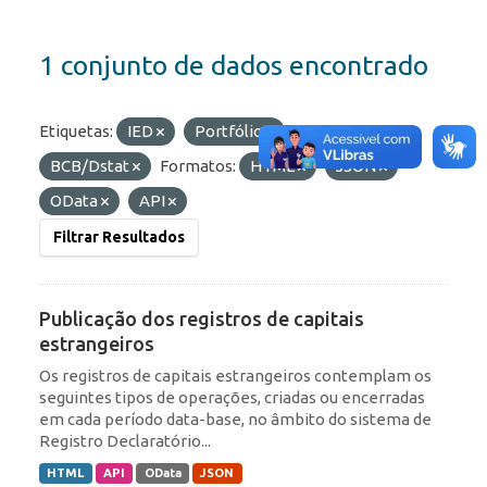
1 conjunto de dados encontrado
Etiquetas:
IED
Portfólio
Organizações:
BCB/Dstat
Formatos:
HTML
JSON
OData
API
Filtrar Resultados
Publicação dos registros de capitais
estrangeiros
Os registros de capitais estrangeiros contemplam os
seguintes tipos de operações, criadas ou encerradas
em cada período data-base, no âmbito do sistema de
Registro Declaratório...
HTML
API
OData
JSON