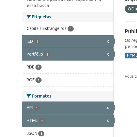
essa busca
ODa
Etiquetas
Capitais Estrangeiros
1
Publ
Os re
IED
x
1
perío
Portfólio
x
1
HTM
RDE
1
Você t
ROF
1
Formatos
API
x
1
HTML
x
1
JSON
1