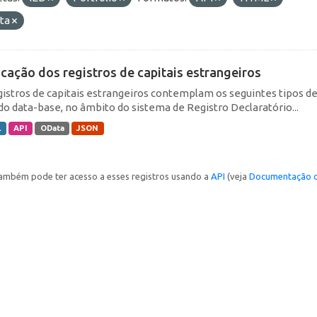
ta
icação dos registros de capitais estrangeiros
gistros de capitais estrangeiros contemplam os seguintes tipos d
do data-base, no âmbito do sistema de Registro Declaratório...
L
API
OData
JSON
ambém pode ter acesso a esses registros usando a
API
(veja
Documentação d