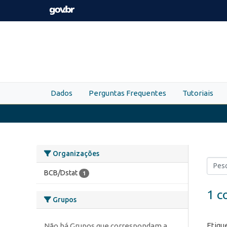
Skip to main content
Dados
Perguntas Frequentes
Tutoriais
Organizações
BCB/Dstat
1
1 c
Grupos
Etiqu
Não há Grupos que correspondam a