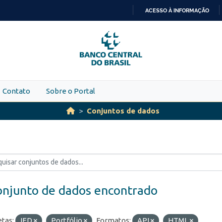
ACESSO À INFORMAÇÃO
IR
PARA
O
CONTEÚDO
Contato
Sobre o Portal
Conjuntos de dados
onjunto de dados encontrado
etas:
IED
Portfólio
Formatos:
API
HTML