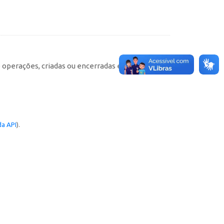
e operações, criadas ou encerradas em cada
a API
).