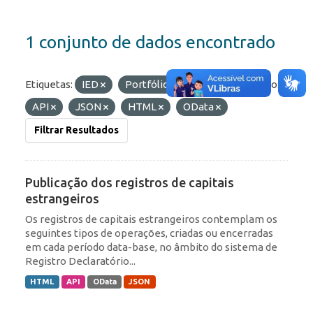
1 conjunto de dados encontrado
Etiquetas:
IED
Portfólio
ROF
Formatos:
API
JSON
HTML
OData
Filtrar Resultados
Publicação dos registros de capitais
estrangeiros
Os registros de capitais estrangeiros contemplam os
seguintes tipos de operações, criadas ou encerradas
em cada período data-base, no âmbito do sistema de
Registro Declaratório...
HTML
API
OData
JSON