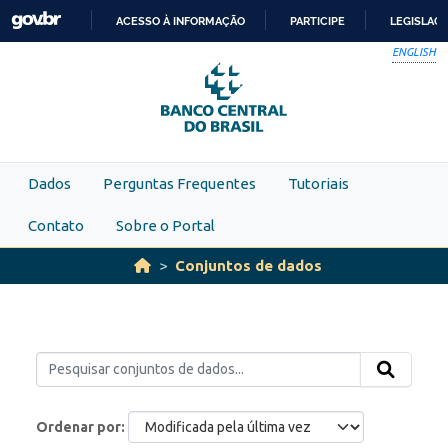
Skip to main content
ACESSO À INFORMAÇÃO
PARTICIPE
LEGISLAÇ
IR
ENGLISH
PARA
O
CONTEÚDO
Dados
Perguntas Frequentes
Tutoriais
Contato
Sobre o Portal
Conjuntos de dados
Ordenar por