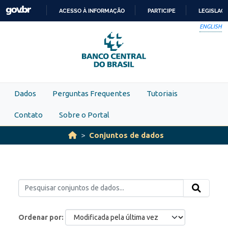
Skip to main content
ACESSO À INFORMAÇÃO
PARTICIPE
LEGISLAÇ
IR
ENGLISH
PARA
O
CONTEÚDO
Dados
Perguntas Frequentes
Tutoriais
Contato
Sobre o Portal
Conjuntos de dados
Ordenar por