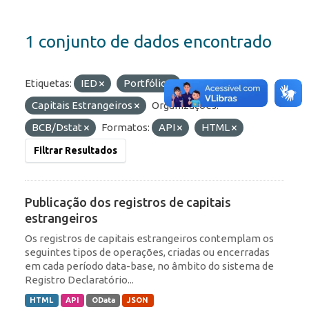
1 conjunto de dados encontrado
Etiquetas:
IED
Portfólio
Capitais Estrangeiros
Organizações:
BCB/Dstat
Formatos:
API
HTML
Filtrar Resultados
Publicação dos registros de capitais
estrangeiros
Os registros de capitais estrangeiros contemplam os
seguintes tipos de operações, criadas ou encerradas
em cada período data-base, no âmbito do sistema de
Registro Declaratório...
HTML
API
OData
JSON