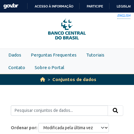
Skip to main content
ACESSO À INFORMAÇÃO
PARTICIPE
LEGISLAÇ
IR
ENGLISH
PARA
O
CONTEÚDO
Dados
Perguntas Frequentes
Tutoriais
Contato
Sobre o Portal
Conjuntos de dados
Ordenar por