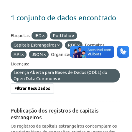
1 conjunto de dados encontrado
Etiquetas:
IED
Portfólio
Capitais Estrangeiros
RDE
Formatos:
API
JSON
Organizações:
BCB/Dstat
Licenças:
Licença Aberta para Bases de Dados (ODbL) do
Open Data Commons
Filtrar Resultados
Publicação dos registros de capitais
estrangeiros
Os registros de capitais estrangeiros contemplam os
seguintes tipos de operações, criadas ou encerradas