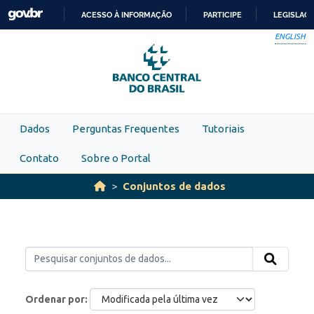
Skip to main content
ACESSO À INFORMAÇÃO
PARTICIPE
LEGISLAÇ
IR
ENGLISH
PARA
O
CONTEÚDO
Dados
Perguntas Frequentes
Tutoriais
Contato
Sobre o Portal
Conjuntos de dados
Ordenar por