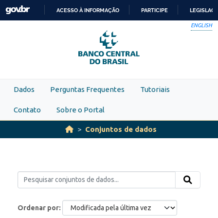
Skip to main content
ACESSO À INFORMAÇÃO
PARTICIPE
LEGISLAÇ
IR
ENGLISH
PARA
O
CONTEÚDO
Dados
Perguntas Frequentes
Tutoriais
Contato
Sobre o Portal
Conjuntos de dados
Ordenar por