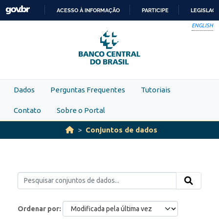
Skip to main content
ACESSO À INFORMAÇÃO
PARTICIPE
LEGISLAÇ
IR
ENGLISH
PARA
O
CONTEÚDO
Dados
Perguntas Frequentes
Tutoriais
Contato
Sobre o Portal
Conjuntos de dados
Ordenar por