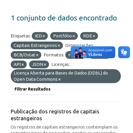
1 conjunto de dados encontrado
Etiquetas:
IED
Portfólio
RDE
Capitais Estrangeiros
Organizações:
BCB/Dstat
Formatos:
HTML
OData
API
JSON
Licenças:
Licença Aberta para Bases de Dados (ODbL) do
Open Data Commons
Filtrar Resultados
Publicação dos registros de capitais
estrangeiros
Os registros de capitais estrangeiros contemplam os
seguintes tipos de operações, criadas ou encerradas